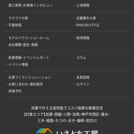
施工実例・お客様インタビュー
土地情報
ラクラクの家
涼夏暖冬の家
平屋物語
RAKURA STYLE
モデルハウス・ショールーム
採用情報
会社概要・歴史・実績
新着情報・イベントレポート
コラム
イベント情報
お家づくりシミュレーション
会員登録
お問い合わせ・資料請求
ログイン
来場予約
兵庫で叶える高性能でコスパ抜群の新築住宅
【対象エリア】加東・西脇・小野・加西・神戸市西区・垂水・
三木・姫路・たつの・太子・福崎・加古川